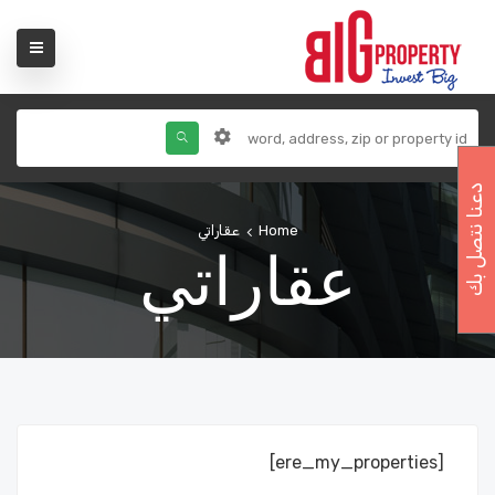
دعنا نتصل بك
Home
عقاراتي
عقاراتي
[ere_my_properties]