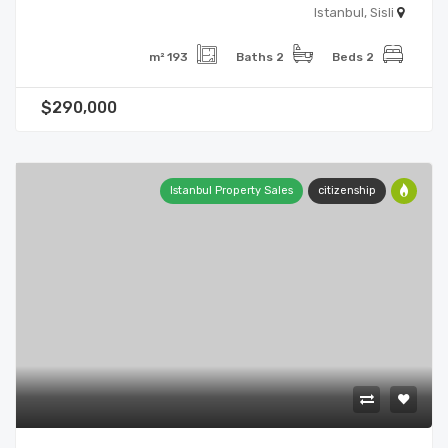
Istanbul, Sisli
193 m²
2 Baths
2 Beds
$290,000
Istanbul Property Sales
citizenship