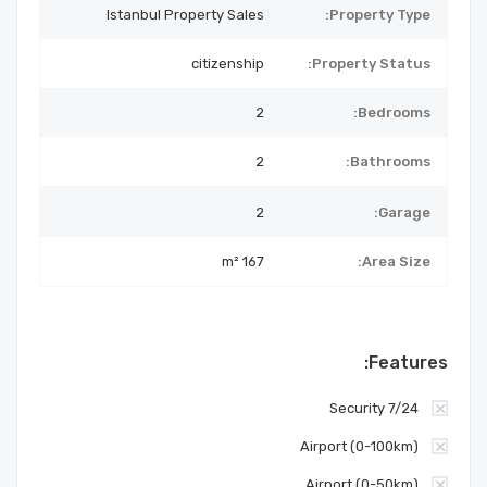
Istanbul Property Sales
Property Type:
citizenship
Property Status:
2
Bedrooms:
2
Bathrooms:
2
Garage:
167 m²
Area Size:
Features:
7/24 Security
Airport (0-100km)
Airport (0-50km)