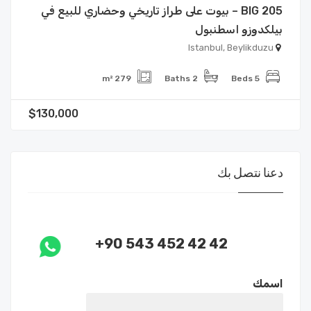
BIG 205 – بيوت على طراز تاريخي وحضاري للبيع في
بيلكدوزو اسطنبول
Istanbul, Beylikduzu
279 m²
2 Baths
5 Beds
$130,000
دعنا نتصل بك
+90 543 452 42 42
اسمك