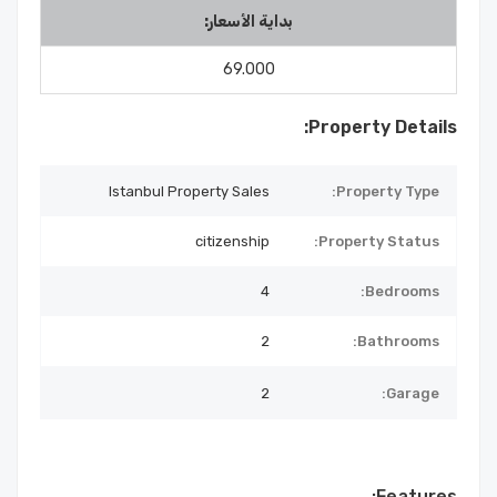
بداية الأسعار:
69.000
Property Details:
Istanbul Property Sales
Property Type:
citizenship
Property Status:
4
Bedrooms:
2
Bathrooms:
2
Garage:
Features: