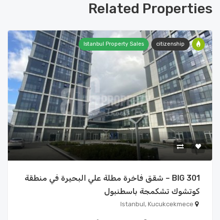
Related Properties
Istanbul Property Sales
citizenship
BIG 301 – شقق فاخرة مطلة علي البحيرة في منطقة
كوتشوك تشكمجة باسطنبول
Istanbul, Kucukcekmece