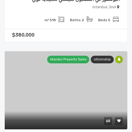
Istanbul, Sisli
518 m²
2 Baths
5 Beds
$380,000
Istanbul Property Sales
citizenship