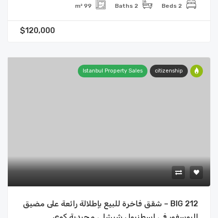
99 m²
2 Baths
2 Beds
$120,000
Istanbul Property Sales
citizenship
BIG 212 – شقق فاخرة للبيع بإطلالة رائعة على مضيق
البوسفور في اسطنبول شيشلي مجيدية كوي